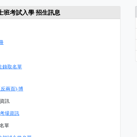
博士班考試入學 招生訊息
冊
招生錄取名單
反兩頁)-博
場資訊
試考場資訊
名單